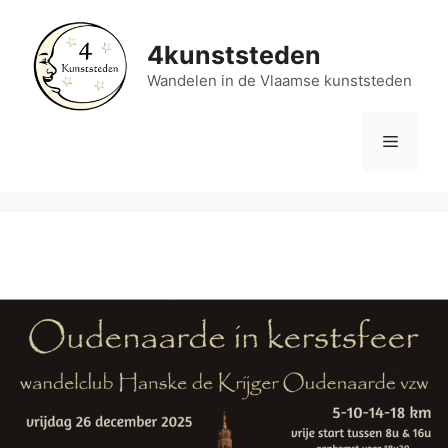
Spring
naar
4kunststeden
de
Wandelen in de Vlaamse kunststeden
inhoud
Menu